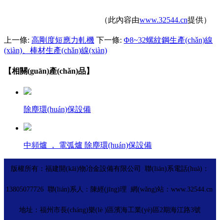
（此內容由
www.32544.cn
提供）
上一條:
高剛度短應力軋機
下一條:
Φ8~32螺紋鋼生產(chǎn)線
(xiàn)、棒材生產(chǎn)線(xiàn)
【相關(guān)產(chǎn)品】
除塵環(huán)保設備
中頻爐 ， 電弧爐 除塵環(huán)保設備
版權所有：福建開(kāi)物冶金設備有限公司 聯(lián)系電話(huà)：
13805077726 聯(lián)系人：陳經(jīng)理 網(wǎng)站：www.32544.cn
地址：福州市長(cháng)樂(lè )區濱海工業(yè)區2期海江路3號