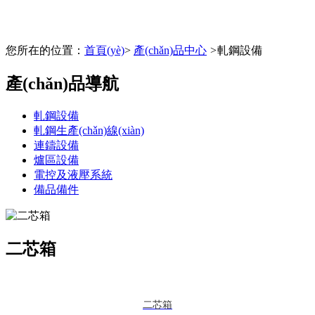
您所在的位置：
首頁(yè)
>
產(chǎn)品中心
>
軋鋼設備
產(chǎn)品導航
軋鋼設備
軋鋼生產(chǎn)線(xiàn)
連鑄設備
爐區設備
電控及液壓系統
備品備件
二芯箱
二芯箱