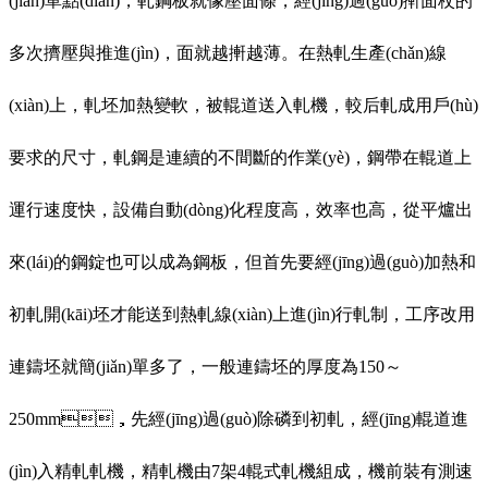
(jiǎn)單點(diǎn)，軋鋼板就像壓面條，經(jīng)過(guò)搟面杖的
多次擠壓與推進(jìn)，面就越搟越薄。在熱軋生產(chǎn)線
(xiàn)上，軋坯加熱變軟，被輥道送入軋機，較后軋成用戶(hù)
要求的尺寸，軋鋼是連續的不間斷的作業(yè)，鋼帶在輥道上
運行速度快，設備自動(dòng)化程度高，效率也高，從平爐出
來(lái)的鋼錠也可以成為鋼板，但首先要經(jīng)過(guò)加熱和
初軋開(kāi)坯才能送到熱軋線(xiàn)上進(jìn)行軋制，工序改用
連鑄坯就簡(jiǎn)單多了，一般連鑄坯的厚度為150～
250mm，先經(jīng)過(guò)除磷到初軋，經(jīng)輥道進
(jìn)入精軋軋機，精軋機由7架4輥式軋機組成，機前裝有測速