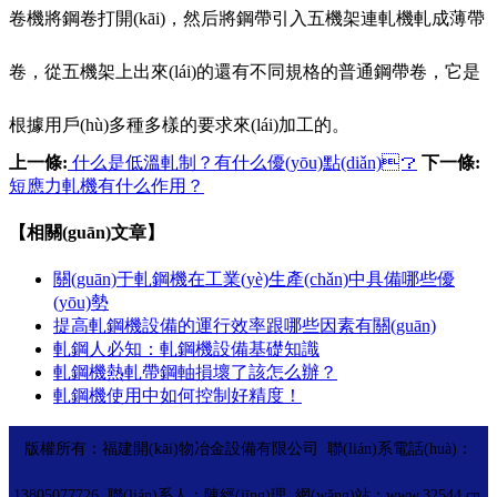
卷機將鋼卷打開(kāi)，然后將鋼帶引入五機架連軋機軋成薄帶
卷，從五機架上出來(lái)的還有不同規格的普通鋼帶卷，它是
根據用戶(hù)多種多樣的要求來(lái)加工的。
上一條:
什么是低溫軋制？有什么優(yōu)點(diǎn)？
下一條:
短應力軋機有什么作用？
【相關(guān)文章】
關(guān)于軋鋼機在工業(yè)生產(chǎn)中具備哪些優
(yōu)勢
提高軋鋼機設備的運行效率跟哪些因素有關(guān)
軋鋼人必知：軋鋼機設備基礎知識
軋鋼機熱軋帶鋼軸損壞了該怎么辦？
軋鋼機使用中如何控制好精度！
版權所有：福建開(kāi)物冶金設備有限公司 聯(lián)系電話(huà)：
13805077726 聯(lián)系人：陳經(jīng)理 網(wǎng)站：www.32544.cn