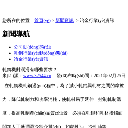
您所在的位置：
首頁(yè)
>
新聞資訊
> 冶金行業(yè)資訊
新聞導航
公司動(dòng)態(tài)
軋鋼行業(yè)動(dòng)態(tài)
冶金行業(yè)資訊
軋鋼機對潤滑有哪些要求？
來(lái)源：
www.32544.cn
| 發(fā)布時(shí)間：2021年02月25日
在軋鋼機軋鋼過(guò)程中，為了減小軋錕與軋材之間的摩擦
力，降低軋制力和功率消耗，使軋材易于延伸，控制軋制溫
度，提高軋制產(chǎn)品質(zhì)景，必須在軋錕和軋材接觸面
間加人工藝潤滑冷卻介質(zhì)，如熱軋油、冷軋油等。