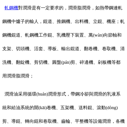
軋鋼機
對潤滑是有一定要求的，潤滑脂潤滑，如熱帶鋼連軋
鋼機中爐子的輸人，錕道、推鋼機、出料機、立錕、機座；軋
鋼機錕道、軋鋼機工作錕、乳機壓下裝置、萬(wàn)向節軸和
支架、切頭機、活套、導板、輸出錕道、翻卷機、卷取機、清
洗機、翻錠機、剪切機、圓盤(pán)剪、碎邊機、剁板機等都
用潤滑脂潤滑；
潤滑油采用循環(huán)潤滑形式，帶鋼冷卻與潤滑的乳液系
統和給油系統的開(kāi)卷機、五架機、送料錕、滾動(dòng)
剪、導錕、轉向錕和卷取機、齒輪、平整機等設備潤滑，各機