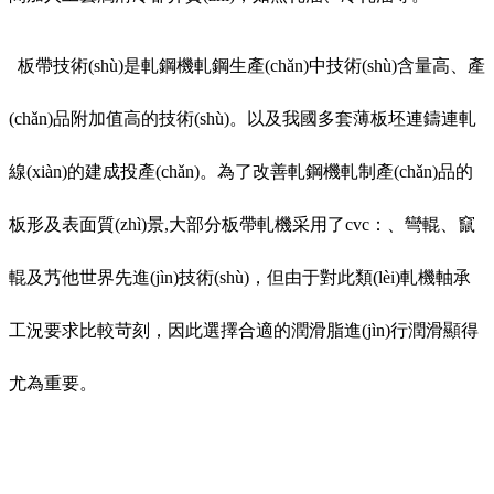
板帶技術(shù)是軋鋼機軋鋼生產(chǎn)中技術(shù)含量高、產
(chǎn)品附加值高的技術(shù)。以及我國多套薄板坯連鑄連軋
線(xiàn)的建成投產(chǎn)。為了改善軋鋼機軋制產(chǎn)品的
板形及表面質(zhì)景,大部分板帶軋機采用了cvc：、彎輥、竄
輥及艿他世界先進(jìn)技術(shù)，但由于對此類(lèi)軋機軸承
工況要求比較苛刻，因此選擇合適的潤滑脂進(jìn)行潤滑顯得
尤為重要。